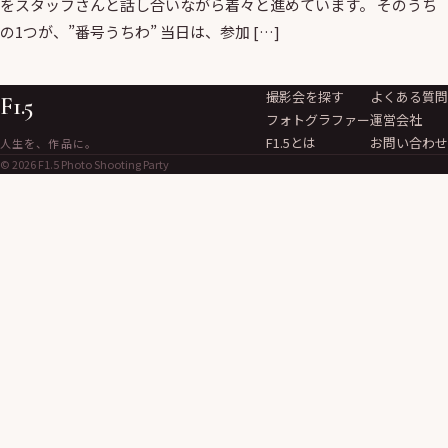
をスタッフさんと話し合いながら着々と進めています。 そのうち
の1つが、”番号うちわ” 当日は、参加 […]
撮影会を探す
よくある質問
F1.5
フォトグラファー
運営会社
F1.5とは
お問い合わせ
人生を、作品に。
© 2026 F1.5 Photo Shooting Party